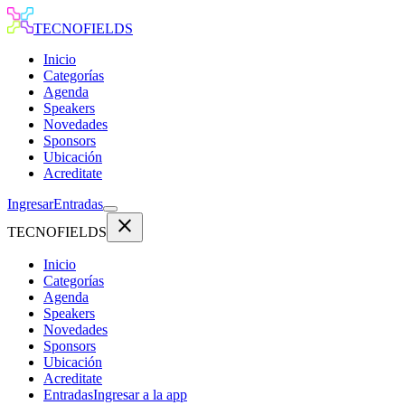
TECNOFIELDS
Inicio
Categorías
Agenda
Speakers
Novedades
Sponsors
Ubicación
Acreditate
Ingresar
Entradas
close
TECNOFIELDS
Inicio
Categorías
Agenda
Speakers
Novedades
Sponsors
Ubicación
Acreditate
Entradas
Ingresar a la app