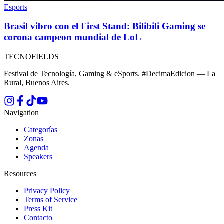
Esports
Brasil vibro con el First Stand: Bilibili Gaming se
corona campeon mundial de LoL
TECNOFIELDS
Festival de Tecnología, Gaming & eSports. #DecimaEdicion — La
Rural, Buenos Aires.
Navigation
Categorías
Zonas
Agenda
Speakers
Resources
Privacy Policy
Terms of Service
Press Kit
Contacto