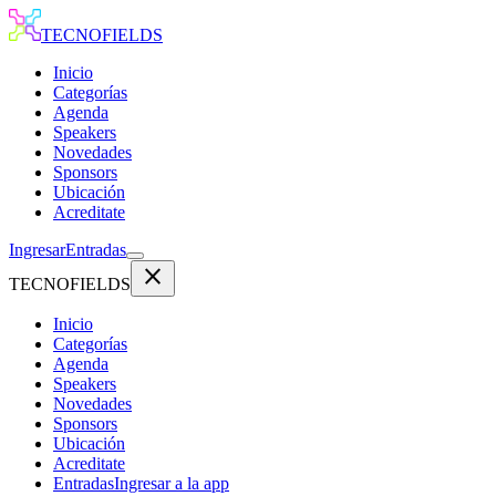
TECNOFIELDS
Inicio
Categorías
Agenda
Speakers
Novedades
Sponsors
Ubicación
Acreditate
Ingresar
Entradas
close
TECNOFIELDS
Inicio
Categorías
Agenda
Speakers
Novedades
Sponsors
Ubicación
Acreditate
Entradas
Ingresar a la app