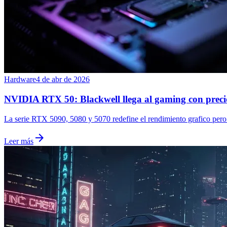
Hardware
4 de abr de 2026
NVIDIA RTX 50: Blackwell llega al gaming con preci
La serie RTX 5090, 5080 y 5070 redefine el rendimiento grafico pero
arrow_forward
Leer más