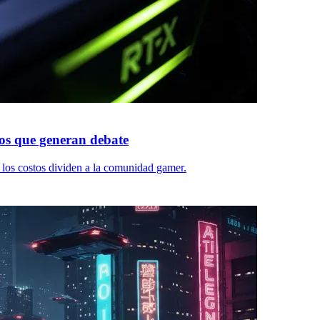
os que generan debate
 los costos dividen a la comunidad gamer.