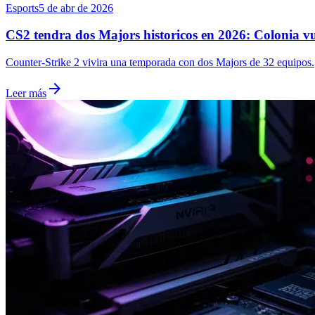
Esports
5 de abr de 2026
CS2 tendra dos Majors historicos en 2026: Colonia v
Counter-Strike 2 vivira una temporada con dos Majors de 32 equipos.
arrow_forward
Leer más