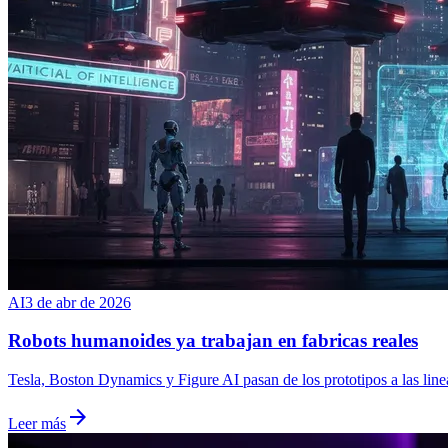
AI
3 de abr de 2026
Robots humanoides ya trabajan en fabricas reales
Tesla, Boston Dynamics y Figure AI pasan de los prototipos a las line
arrow_forward
Leer más