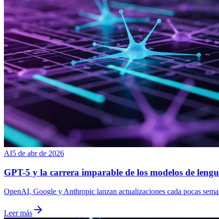
AI
5 de abr de 2026
GPT-5 y la carrera imparable de los modelos de lengu
OpenAI, Google y Anthropic lanzan actualizaciones cada pocas semanas
arrow_forward
Leer más