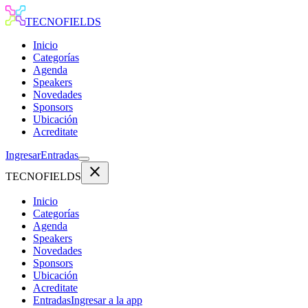
TECNOFIELDS
Inicio
Categorías
Agenda
Speakers
Novedades
Sponsors
Ubicación
Acreditate
Ingresar
Entradas
close
TECNOFIELDS
Inicio
Categorías
Agenda
Speakers
Novedades
Sponsors
Ubicación
Acreditate
Entradas
Ingresar a la app