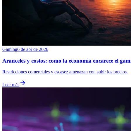
Gaming
6 de abr de 2026
Aranceles y costos: como la economia encarece el gam
Restricciones comerciales y escasez amenazan con subir los precios.
arrow_forward
Leer más